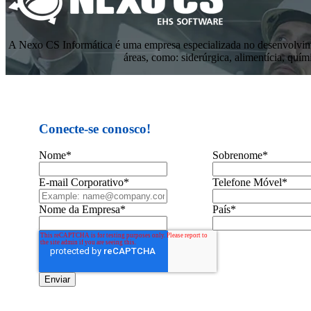
A Nexo CS Informática é uma empresa especializada no desenvolvime
áreas, como: siderúrgica, alimentícia, quím
Conecte-se conosco!
Nome
*
Sobrenome
*
E-mail Corporativo
*
Telefone Móvel
*
Nome da Empresa
*
País
*