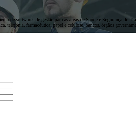
nto de softwares de gestão para as áreas de Saúde e Segurança do Tr
ica, telefonia, farmacêutica, papel e celulose, bancos, órgãos governament