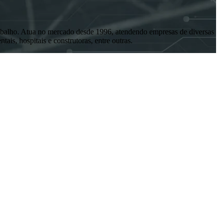
abalho. Atua no mercado desde 1996, atendendo empresas de diversas
ais, hospitais e construtoras, entre outras.